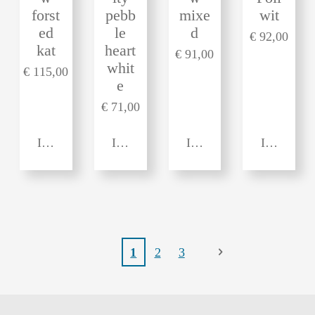
forst
pebb
mixe
wit
ed
le
d
€ 92,00
kat
heart
€ 91,00
whit
€ 115,00
e
€ 71,00
In winkelwagen
In winkelwagen
In winkelwagen
In winkel
1
2
3