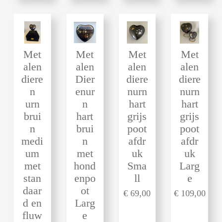
Met
Met
Met
Met
alen
alen
alen
alen
diere
Dier
diere
diere
n
enur
nurn
nurn
urn
n
hart
hart
brui
hart
grijs
grijs
n
brui
poot
poot
medi
n
afdr
afdr
um
met
uk
uk
met
hond
Sma
Larg
stan
enpo
ll
e
daar
ot
€ 69,00
€ 109,00
d en
Larg
fluw
e