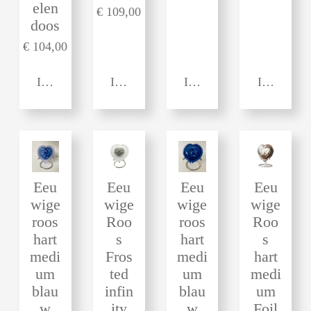
elen
€ 109,00
doos
€ 104,00
In winkelwagen
In winkelwagen
In winkelwagen
In winkel
Eeu
Eeu
Eeu
Eeu
wige
wige
wige
wige
roos
Roo
roos
Roo
hart
s
hart
s
medi
Fros
medi
hart
um
ted
um
medi
blau
infin
blau
um
w
ity
w
Foil