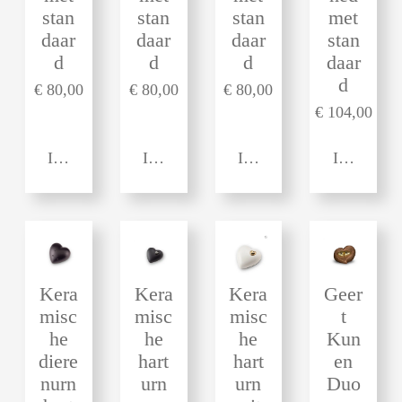
stan
stan
stan
met
daar
daar
daar
stan
d
d
d
daar
d
€ 80,00
€ 80,00
€ 80,00
€ 104,00
In winkelwagen
In winkelwagen
In winkelwagen
In winkel
Kera
Kera
Kera
Geer
misc
misc
misc
t
he
he
he
Kun
diere
hart
hart
en
nurn
urn
urn
Duo