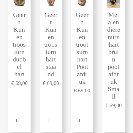
Geer
Geer
Geer
Met
t
t
t
alen
Kun
Kun
Kun
diere
en
en
en
nurn
troos
troos
troot
hart
turn
turn
surn
brui
dubb
hart
hart
n
el
staa
Poot
poot
hart
nd
afdr
afdr
uk
uk
€ 69,00
€ 69,00
Sma
€ 69,00
ll
€ 69,00
In winkelwagen
In winkelwagen
In winkelwagen
In winkel