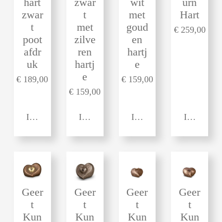
hart
zwar
wit
urn
zwar
t
met
Hart
t
met
goud
€ 259,00
poot
zilve
en
afdr
ren
hartj
uk
hartj
e
e
€ 189,00
€ 159,00
€ 159,00
In winkelwagen
In winkelwagen
In winkelwagen
In winkel
Geer
Geer
Geer
Geer
t
t
t
t
Kun
Kun
Kun
Kun