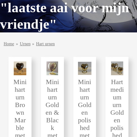
"laatste aai voor mijn
vriendje"
Home
»
Urnen
»
Hart urnen
Mini
Mini
Mini
Hart
hart
hart
hart
medi
urn
urn
urn
um
Bro
Gold
Gold
urn
wn
en &
en
Gold
Mar
Blac
polis
en
ble
k
hed
polis
met
met
met
hed