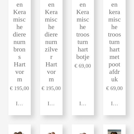
en
en
en
en
Kera
Kera
Kera
kera
misc
misc
misc
misc
he
he
he
he
diere
diere
troos
troos
nurn
nurn
turn
turn
bron
zilve
hart
hart
s
r
botje
met
Hart
Hart
poot
€ 69,00
vor
vor
afdr
m
m
uk
€ 195,00
€ 195,00
€ 69,00
In winkelwagen
In winkelwagen
In winkelwagen
In winkel