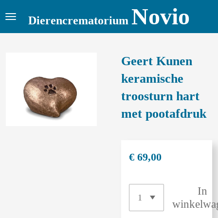
Novio
Ga
Dierencrematorium
direct
naar
de
Geert Kunen
hoofdinhoud
keramische
troosturn hart
met pootafdruk
€ 69,00
In
winkelwa