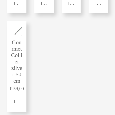
In winkelwagen
In winkelwagen
In winkelwagen
In winkel
Gou
rmet
Colli
er
zilve
r 50
cm
€ 59,00
In winkelwagen