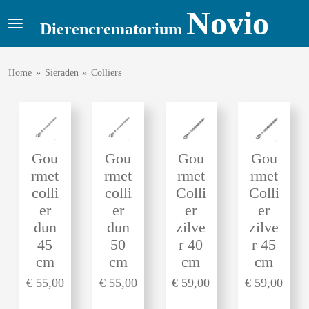
Novio
Ga
Dierencrematorium
direct
naar
Home
»
Sieraden
»
Colliers
de
hoofdinhoud
Gou
Gou
Gou
Gou
rmet
rmet
rmet
rmet
colli
colli
Colli
Colli
er
er
er
er
dun
dun
zilve
zilve
45
50
r 40
r 45
cm
cm
cm
cm
€ 55,00
€ 55,00
€ 59,00
€ 59,00