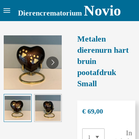
Novio
Ga
Dierencrematorium
direct
naar
de
Metalen
hoofdinhoud
dierenurn hart
bruin
pootafdruk
Small
€ 69,00
In