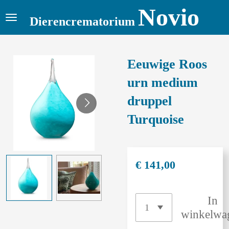
Novio
Ga
Dierencrematorium
direct
naar
de
Eeuwige Roos
hoofdinhoud
urn medium
druppel
Turquoise
€ 141,00
In
winkelwa