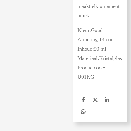
maakt elk ornament
uniek.
Kleur:Goud
Afmeting:14 cm
Inhoud:50 ml
Materiaal:Kristalglas
Productcode:
U01KG
D
D
S
e
e
h
l
e
a
D
e
l
r
e
n
e
l
e