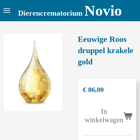
Novio
Ga
Dierencrematorium
direct
naar
de
Eeuwige Roos
hoofdinhoud
druppel krakele
gold
€ 86,00
In
winkelwagen