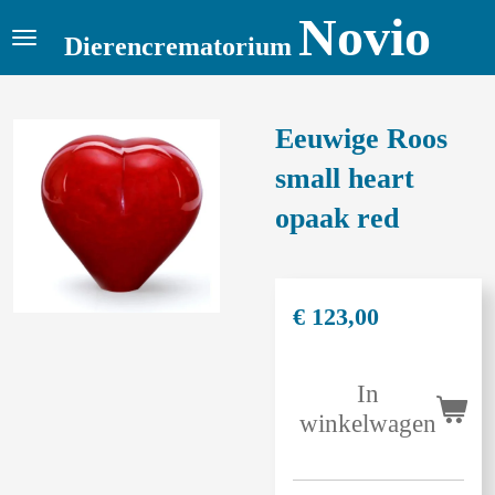
Novio
Ga
Dierencrematorium
direct
naar
de
Eeuwige Roos
hoofdinhoud
small heart
opaak red
€ 123,00
In
winkelwagen