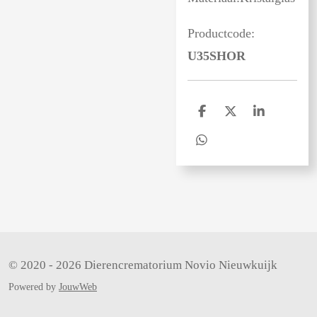
Productcode:
U35SHOR
D
D
S
e
e
h
l
e
a
D
e
l
r
e
n
e
l
e
n
© 2020 - 2026 Dierencrematorium Novio Nieuwkuijk
Powered by
JouwWeb