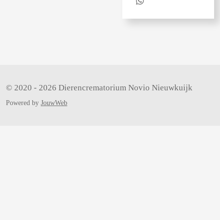
l
e
a
D
e
l
r
e
n
e
l
e
n
© 2020 - 2026 Dierencrematorium Novio Nieuwkuijk
Powered by
JouwWeb