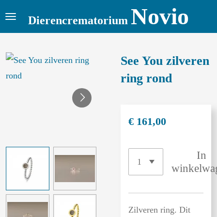
Novio
Ga
Dierencrematorium
direct
naar
de
See You zilveren
hoofdinhoud
ring rond
€ 161,00
In
winkelwa
Zilveren ring. Dit