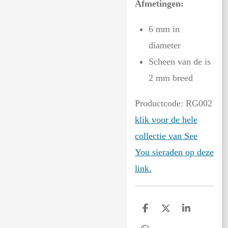
Afmetingen:
6 mm in
diameter
Scheen van de is
2 mm breed
Productcode: RG002
klik voor de hele
collectie van See
You sieraden op deze
link.
D
D
S
e
e
h