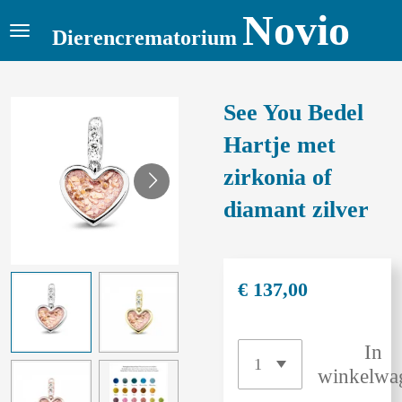
Novio
Ga
Dierencrematorium
direct
naar
de
See You Bedel
hoofdinhoud
Hartje met
zirkonia of
diamant zilver
€ 137,00
In
winkelwa