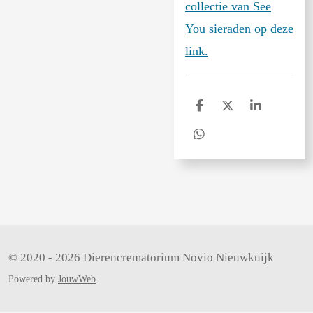
collectie van See
You sieraden op deze
link.
D
D
S
e
e
h
l
e
a
D
e
l
r
e
n
e
l
e
n
© 2020 - 2026 Dierencrematorium Novio Nieuwkuijk
Powered by
JouwWeb