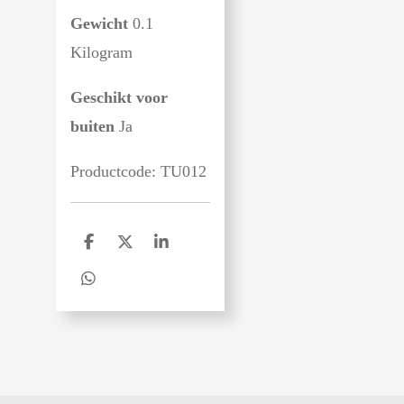
Gewicht
0.1
Kilogram
Geschikt voor
buiten
Ja
Productcode: TU012
D
D
S
e
e
h
l
e
a
D
e
l
r
e
n
e
l
e
n