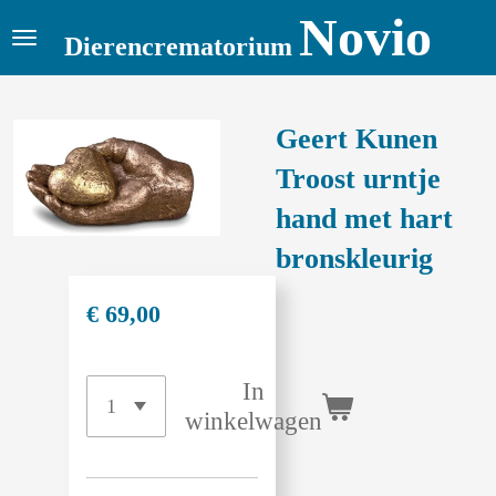
Novio
Ga
Dierencrematorium
direct
naar
de
Geert Kunen
hoofdinhoud
Troost urntje
hand met hart
bronskleurig
€ 69,00
In
winkelwagen