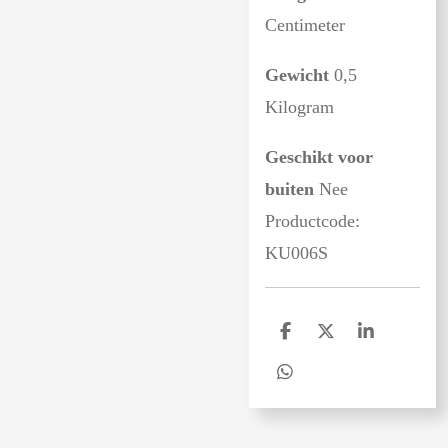
Centimeter
Gewicht
0,5
Kilogram
Geschikt voor
buiten
Nee
Productcode:
KU006S
D
D
S
e
e
h
l
e
a
D
e
l
r
e
n
e
l
e