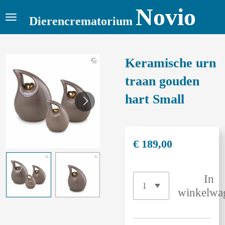
Novio
Ga
Dierencrematorium
direct
naar
de
Keramische urn
hoofdinhoud
traan gouden
hart Small
€ 189,00
In
winkelwa