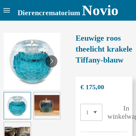
Novio
Ga
Dierencrematorium
direct
naar
de
Eeuwige roos
hoofdinhoud
theelicht krakele
Tiffany-blauw
€ 175,00
In
winkelwa