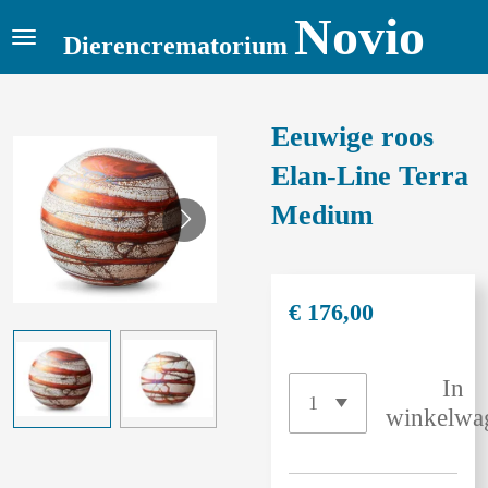
Novio
Ga
Dierencrematorium
direct
naar
de
Eeuwige roos
hoofdinhoud
Elan-Line Terra
Medium
€ 176,00
In
winkelwa