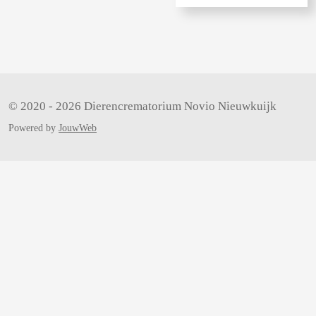
n
e
l
e
n
© 2020 - 2026 Dierencrematorium Novio Nieuwkuijk
Powered by
JouwWeb