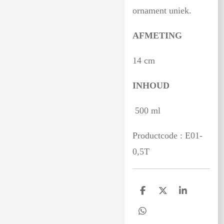
ornament uniek.
AFMETING
14 cm
INHOUD
500 ml
Productcode : E01-
0,5T
D
D
S
e
e
h
l
e
a
D
e
l
r
e