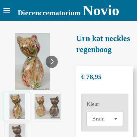
Novio
Ga
Dierencrematorium
direct
naar
de
Urn kat neckles
hoofdinhoud
regenboog
€ 78,95
Kleur