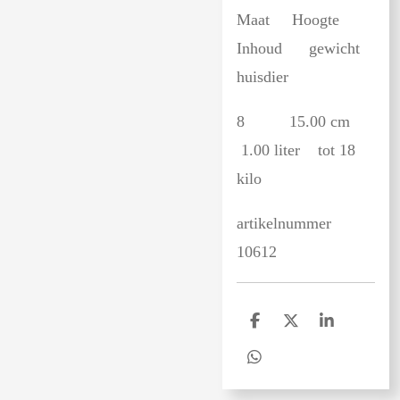
Maat Hoogte
Inhoud gewicht
huisdier
8 15.00 cm
1.00 liter tot 18
kilo
artikelnummer
10612
D
D
S
e
e
h
l
e
a
D
e
l
r
e
n
e
l