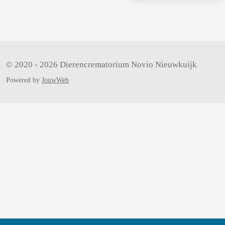
e
n
© 2020 - 2026 Dierencrematorium Novio Nieuwkuijk
Powered by
JouwWeb