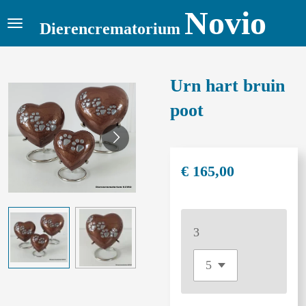
Novio
Ga
Dierencrematorium
direct
naar
de
Urn hart bruin
hoofdinhoud
poot
€ 165,00
3