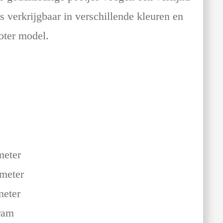
is verkrijgbaar in verschillende kleuren en
roter model.
meter
imeter
meter
ram