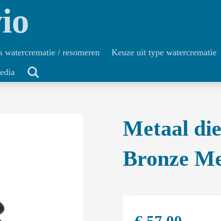
io
s watercrematie / resomeren
Keuze uit type watercrematie
edia
Metaal di
Bronze M
€ 57,00