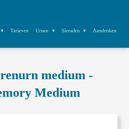
Tarieven
Urnen
Sieraden
Aandenken
erenurn medium -
emory Medium