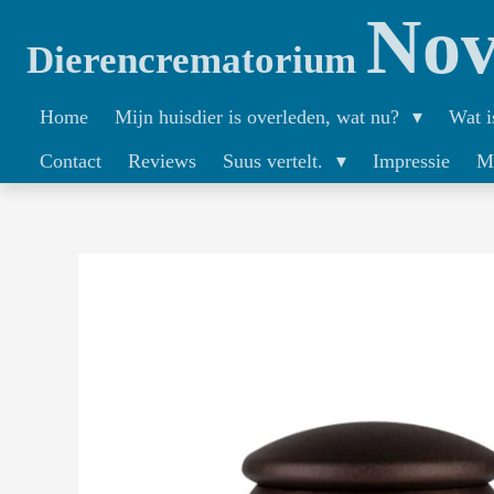
Nov
Ga
Dierencrematorium
direct
naar
Home
Mijn huisdier is overleden, wat nu?
Wat i
de
Contact
Reviews
Suus vertelt.
Impressie
M
hoofdinhoud