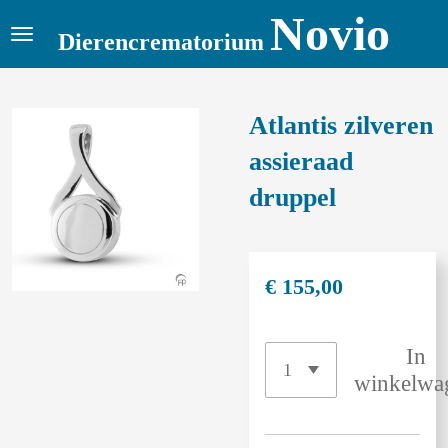
Novio
Ga
Dierencrematorium
direct
naar
de
Atlantis zilveren
hoofdinhoud
assieraad
druppel
€ 155,00
In
winkelwa