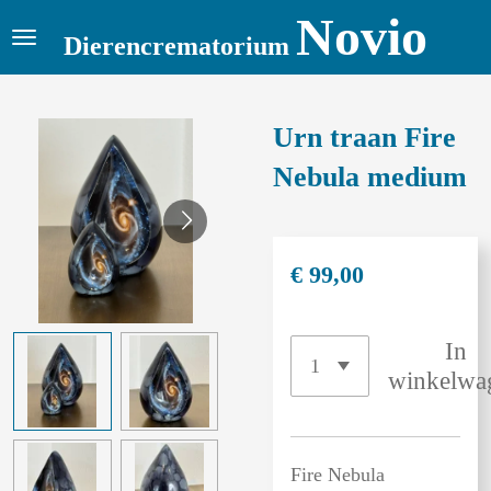
Novio
Ga
Dierencrematorium
direct
naar
de
Urn traan Fire
hoofdinhoud
Nebula medium
€ 99,00
In
winkelwa
Fire Nebula