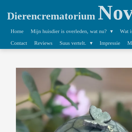
Nov
Ga
Dierencrematorium
direct
naar
Home
Mijn huisdier is overleden, wat nu?
Wat i
de
Contact
Reviews
Suus vertelt.
Impressie
M
hoofdinhoud