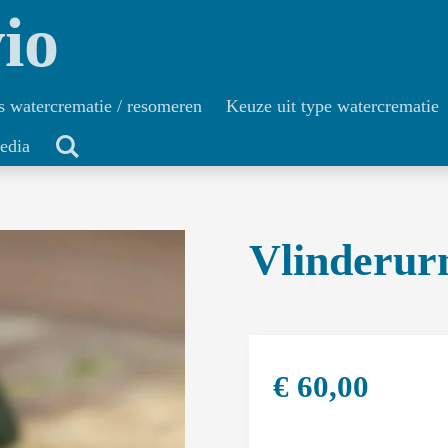
io
s watercrematie / resomeren
Keuze uit type watercrematie
edia
Vlinderurn
€ 60,00