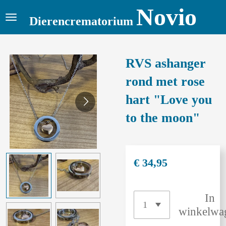
Novio
Ga
Dierencrematorium
direct
naar
de
RVS ashanger
hoofdinhoud
rond met rose
hart "Love you
to the moon"
€ 34,95
In
winkelwa