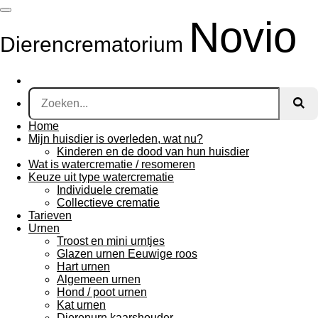
Ga
Novio
direct
naar
Dierencrematorium
de
hoofdinhoud
Home
Mijn huisdier is overleden, wat nu?
Kinderen en de dood van hun huisdier
Wat is watercrematie / resomeren
Keuze uit type watercrematie
Individuele crematie
Collectieve crematie
Tarieven
Urnen
Troost en mini urntjes
Glazen urnen Eeuwige roos
Hart urnen
Algemeen urnen
Hond / poot urnen
Kat urnen
Dierenurn kaarshouder