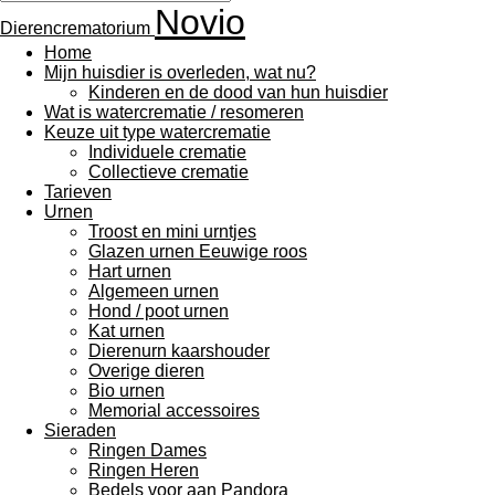
Novio
Dierencrematorium
Home
Mijn huisdier is overleden, wat nu?
Kinderen en de dood van hun huisdier
Wat is watercrematie / resomeren
Keuze uit type watercrematie
Individuele crematie
Collectieve crematie
Tarieven
Urnen
Troost en mini urntjes
Glazen urnen Eeuwige roos
Hart urnen
Algemeen urnen
Hond / poot urnen
Kat urnen
Dierenurn kaarshouder
Overige dieren
Bio urnen
Memorial accessoires
Sieraden
Ringen Dames
Ringen Heren
Bedels voor aan Pandora