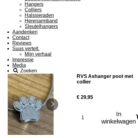
Hangers
Colliers
Halssieraden
Herenarmband
Sleutelhangers
Aandenken
Contact
Reviews
Suus vertelt.
Mijn verhaal
Impressie
Media
Zoeken
RVS Ashanger poot met
collier
€ 29,95
In
winkelwagen