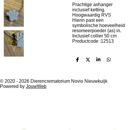
Prachtige ashanger
inclusief ketting.
Hoogwaardig RVS
Hierin past een
symbolische hoeveelheid
resomeerpoeder (as) in.
Inclusief collier 50 cm
Productcode :12513
D
D
S
D
e
e
h
e
l
e
a
l
e
l
r
e
n
e
n
© 2020 - 2026 Dierencrematorium Novio Nieuwkuijk
Powered by
JouwWeb