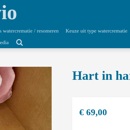
io
s watercrematie / resomeren
Keuze uit type watercrematie
edia
Hart in ha
€ 69,00