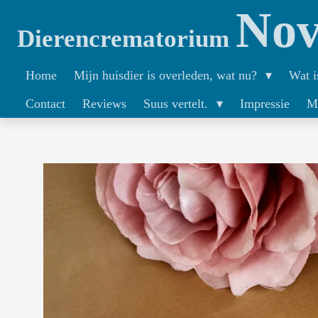
Nov
Ga
Dierencrematorium
direct
naar
Home
Mijn huisdier is overleden, wat nu?
Wat i
de
Contact
Reviews
Suus vertelt.
Impressie
M
hoofdinhoud