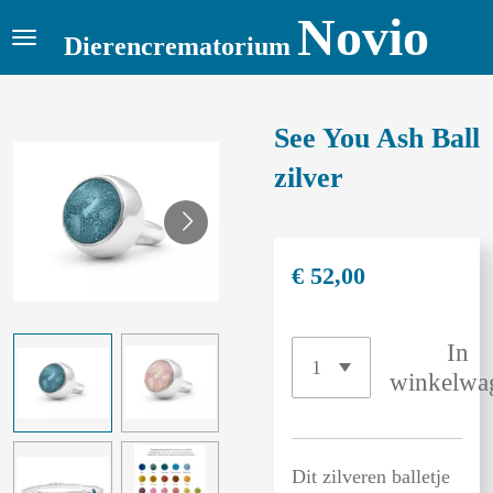
Novio
Ga
Dierencrematorium
direct
naar
de
See You Ash Ball
hoofdinhoud
zilver
€ 52,00
In
winkelwa
Dit zilveren balletje