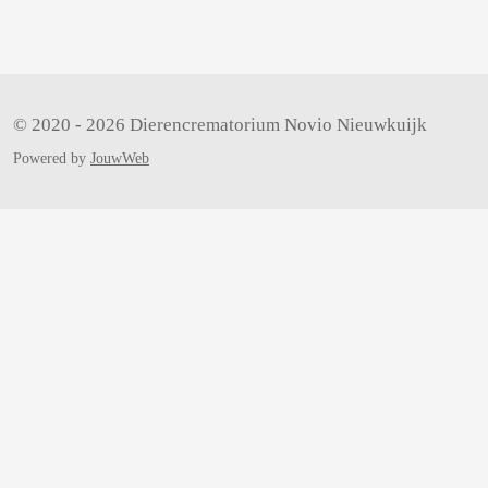
n
© 2020 - 2026 Dierencrematorium Novio Nieuwkuijk
Powered by
JouwWeb