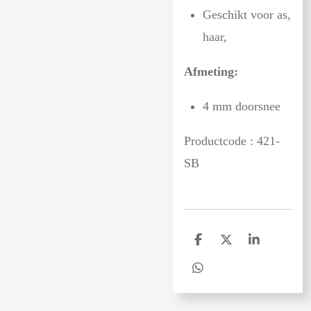
Geschikt voor as,
haar,
Afmeting:
4 mm doorsnee
Productcode : 421-
SB
D
D
S
e
e
h
l
e
a
D
e
l
r
e
n
e
l
e