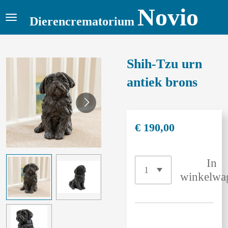
Novio
Ga
Dierencrematorium
direct
naar
de
Shih-Tzu urn
hoofdinhoud
antiek brons
€ 190,00
In
winkelwa