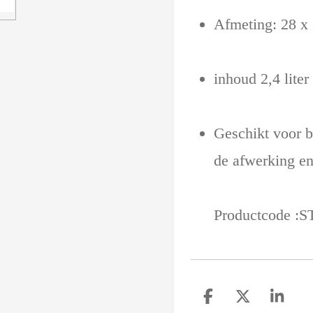
Afmeting: 28 x
inhoud 2,4 liter
Geschikt voor b
de afwerking en 
Productcode :
S
D
D
S