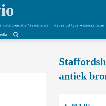
io
s watercrematie / resomeren
Keuze uit type watercrematie
edia
Staffordsh
antiek bro
€ 204,95