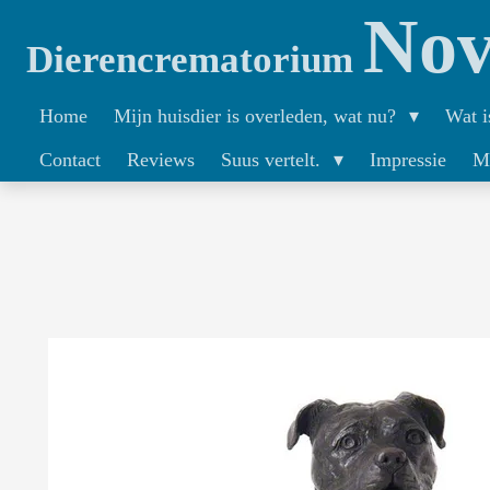
Nov
Ga
Dierencrematorium
direct
naar
Home
Mijn huisdier is overleden, wat nu?
Wat i
de
Contact
Reviews
Suus vertelt.
Impressie
M
hoofdinhoud