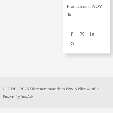
Productcode:
NOV-
35
D
D
S
e
e
h
l
e
a
D
e
l
r
e
n
e
l
e
n
© 2020 - 2026 Dierencrematorium Novio Nieuwkuijk
Powered by
JouwWeb