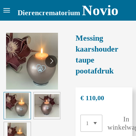
Novio
Ga
Dierencrematorium
direct
naar
de
Messing
hoofdinhoud
kaarshouder
taupe
pootafdruk
€ 110,00
In
winkelwa