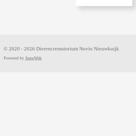
e
l
r
e
n
e
l
e
n
© 2020 - 2026 Dierencrematorium Novio Nieuwkuijk
Powered by
JouwWeb