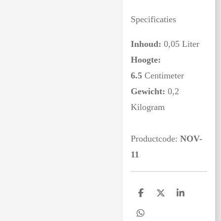
Specificaties
Inhoud:
0,05 Liter
Hoogte:
6.5
Centimeter
Gewicht:
0,2
Kilogram
Productcode:
NOV-
11
D
D
S
e
e
h
l
e
a
D