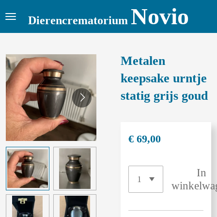
Novio
Ga
Dierencrematorium
direct
naar
de
Metalen
hoofdinhoud
keepsake urntje
statig grijs goud
€ 69,00
In
winkelwa